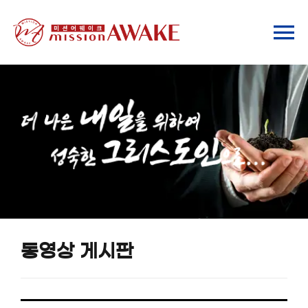
Skip
to
To
content
Na
기관소개
사역안내
ChatGPT 안내
미래 포럼
동영상 게시판
자료실