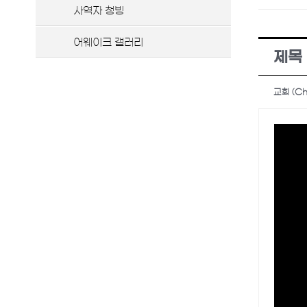
사역자 청빙
어웨이크 갤러리
제목 
교회 (Ch