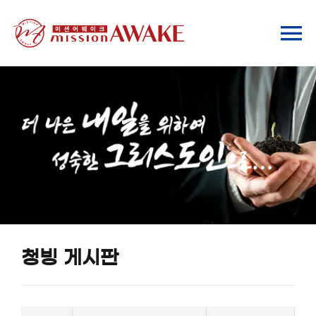
Skip
to
To
content
Na
기관소개
사역안내
ChatGPT 안내
미래 포럼
청빙 게시판
자료실