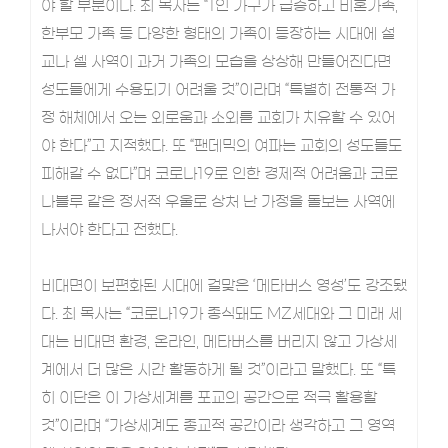
야 할 부분이다. 최 목사는 “1인 가구가 급증하고 비혼가족,
한부모 가족 등 다양한 형태의 가족이 등장하는 시대에 설
교나 셀 사역이 과거 가족의 모습을 상상해 만들어진다면
성도들에게 수용되기 어려울 것”이라며 “특별히 전통적 가
정 해체에서 오는 외로움과 소외를 교회가 치유할 수 있어
야 한다”고 지적했다. 또 “팬데믹의 여파는 교회의 성도들도
피해갈 수 없다”며 코로나19로 인한 경제적 어려움과 코로
나블루 같은 정서적 우울로 상처 난 가정을 돌보는 사역에
나서야 한다고 전했다.
비대면이 보편화된 시대에 걸맞은 ‘메타버스 영성’도 강조됐
다. 최 목사는 “코로나19가 종식돼도 MZ세대와 그 미래 세
대는 비대면 환경, 온라인, 메타버스를 버리지 않고 가상세
계에서 더 많은 시간 활동하게 될 것”이라고 말했다. 또 “특
히 이단은 이 가상세계를 포교의 공간으로 적극 활용할
것”이라며 “가상세계도 종교적 공간이라 생각하고 그 영역