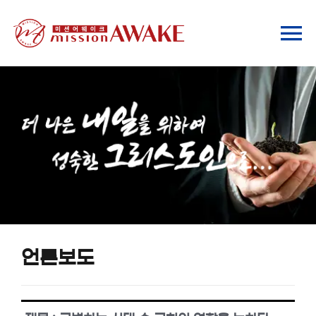
Skip
to
To
content
Na
기관소개
사역안내
ChatGPT 안내
미래 포럼
언론보도
자료실