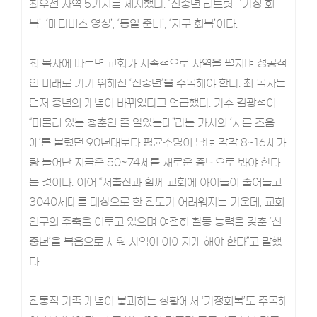
최우선 사역 5가지를 제시했다. ‘신중년 리트릿’, ‘가정 회
복’, ‘메타버스 영성’, ‘통일 준비’, ‘지구 회복’이다.
최 목사에 따르면 교회가 지속적으로 사역을 펼치며 성공적
인 미래로 가기 위해선 ‘신중년’을 주목해야 한다. 최 목사는
먼저 중년의 개념이 바뀌었다고 언급했다. 가수 김광석이
“머물러 있는 청춘인 줄 알았는데”라는 가사의 ‘서른 즈음
에’를 불렀던 90년대보다 평균수명이 남녀 각각 8~16세가
량 늘어난 지금은 50~74세를 새로운 중년으로 봐야 한다
는 것이다. 이어 “저출산과 함께 교회에 아이들이 줄어들고
3040세대를 대상으로 한 전도가 어려워지는 가운데, 교회
인구의 주축을 이루고 있으며 여전히 활동 능력을 갖춘 ‘신
중년’을 복음으로 세워 사역이 이어지게 해야 한다”고 말했
다.
전통적 가족 개념이 붕괴하는 상황에서 ‘가정회복’도 주목해