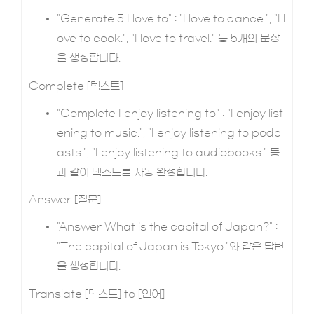
"Generate 5 I love to" : "I love to dance.", "I l
ove to cook.", "I love to travel." 등 5개의 문장
을 생성합니다.
Complete [텍스트]
"Complete I enjoy listening to" : "I enjoy list
ening to music.", "I enjoy listening to podc
asts.", "I enjoy listening to audiobooks." 등
과 같이 텍스트를 자동 완성합니다.
Answer [질문]
"Answer What is the capital of Japan?" :
"The capital of Japan is Tokyo."와 같은 답변
을 생성합니다.
Translate [텍스트] to [언어]