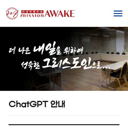
Skip
to
To
content
Na
기관소개
사역안내
ChatGPT 안내
미래 포럼
ChatGPT 안내
자료실